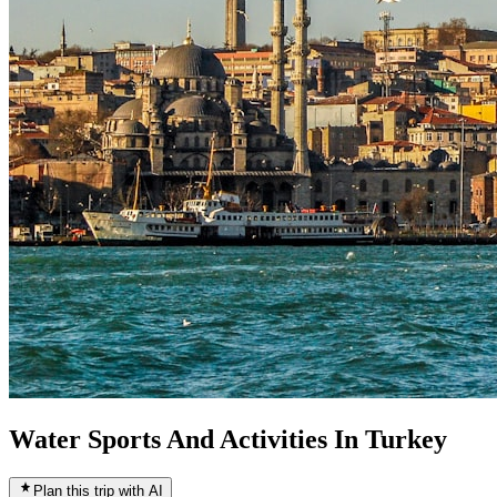
Water Sports And Activities In Turkey
Plan this trip with AI