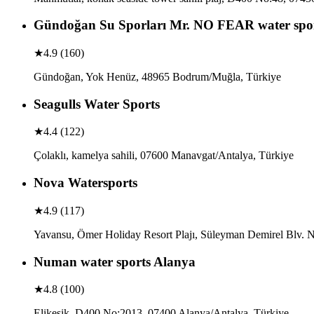
Gündoğan Su Sporları Mr. NO FEAR water spor
★
4.9
(
160
)
Gündoğan, Yok Henüz, 48965 Bodrum/Muğla, Türkiye
Seagulls Water Sports
★
4.4
(
122
)
Çolaklı, kamelya sahili, 07600 Manavgat/Antalya, Türkiye
Nova Watersports
★
4.9
(
117
)
Yavansu, Ömer Holiday Resort Plajı, Süleyman Demirel Blv. 
Numan water sports Alanya
★
4.8
(
100
)
Elikesik, D400 No:2013, 07400 Alanya/Antalya, Türkiye