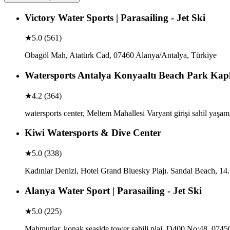
Victory Water Sports | Parasailing - Jet Ski
★
5.0
(
561
)
Obagöl Mah, Atatürk Cad, 07460 Alanya/Antalya, Türkiye
Watersports Antalya Konyaaltı Beach Park Kapl
★
4.2
(
364
)
watersports center, Meltem Mahallesi Varyant girişi sahil yaşa
Kiwi Watersports & Dive Center
★
5.0
(
338
)
Kadınlar Denizi, Hotel Grand Bluesky Plajı. Sandal Beach, 14
Alanya Water Sport | Parasailing - Jet Ski
★
5.0
(
225
)
Mahmutlar, konak seaside tower sahili plaj, D400 No:48, 0745