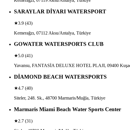
Kemerağzı, 07119 Aksu/Antalya, Türkiye
SARAYLAR DİYARI WATERSPORT
★
3.9
(
43
)
Kemerağzı, 07112 Aksu/Antalya, Türkiye
GOWATER WATERSPORTS CLUB
★
5.0
(
41
)
Yavansu, FANTASİA DELUXE HOTEL PLAJI, 09400 Kuşadas
DİAMOND BEACH WATERSPORTS
★
4.7
(
40
)
Siteler, 248. Sk., 48700 Marmaris/Muğla, Türkiye
Marmaris Miami Beach Water Sports Center
★
2.7
(
31
)