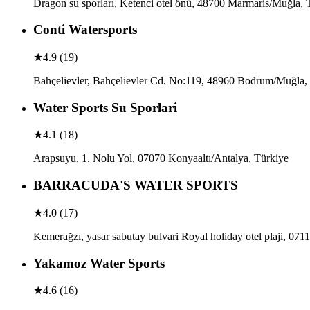
Dragon su sporları, Ketenci otel önü, 48700 Marmaris/Muğla, 
Conti Watersports
★
4.9
(
19
)
Bahçelievler, Bahçelievler Cd. No:119, 48960 Bodrum/Muğla,
Water Sports Su Sporlari
★
4.1
(
18
)
Arapsuyu, 1. Nolu Yol, 07070 Konyaaltı/Antalya, Türkiye
BARRACUDA'S WATER SPORTS
★
4.0
(
17
)
Kemerağzı, yasar sabutay bulvari Royal holiday otel plaji, 07
Yakamoz Water Sports
★
4.6
(
16
)