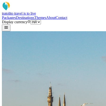
tratoli
to travel is to live
Packages
Destinations
Themes
About
Contact
Display currency