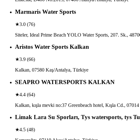
Marmaris Water Sports
★
3.0
(
76
)
Siteler, Ideal Prime Beach YOLO Water Sports, 207. Sk., 487
Aristos Water Sports Kalkan
★
3.9
(
66
)
Kalkan, 07580 Kaş/Antalya, Türkiye
SEAPRO WATERSPORTS KALKAN
★
4.4
(
64
)
Kalkan, kışla mevki no:37 Greenbeach hotel, Kışla Cd., 07014
Limak Lara Su Sporları, Tys watersports, tys T
★
4.5
(
48
)