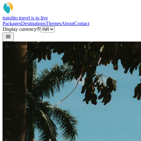
tratoli
to travel is to live
Packages
Destinations
Themes
About
Contact
Display currency