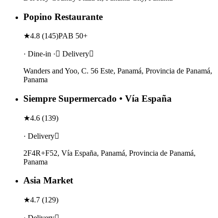
Popino Restaurante
★
4.8
(
145
)
PAB 50+
· Dine-in · Delivery
Wanders and Yoo, C. 56 Este, Panamá, Provincia de Panamá,
Panama
Siempre Supermercado • Vía España
★
4.6
(
139
)
· Delivery
2F4R+F52, Vía España, Panamá, Provincia de Panamá,
Panama
Asia Market
★
4.7
(
129
)
· Delivery