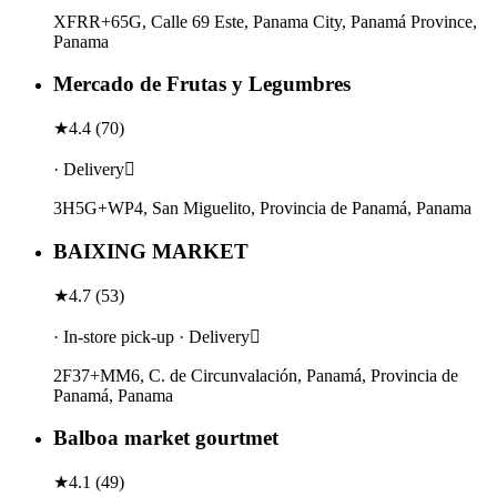
XFRR+65G, Calle 69 Este, Panama City, Panamá Province,
Panama
Mercado de Frutas y Legumbres
★
4.4
(
70
)
· Delivery
3H5G+WP4, San Miguelito, Provincia de Panamá, Panama
BAIXING MARKET
★
4.7
(
53
)
· In-store pick-up · Delivery
2F37+MM6, C. de Circunvalación, Panamá, Provincia de
Panamá, Panama
Balboa market gourtmet
★
4.1
(
49
)