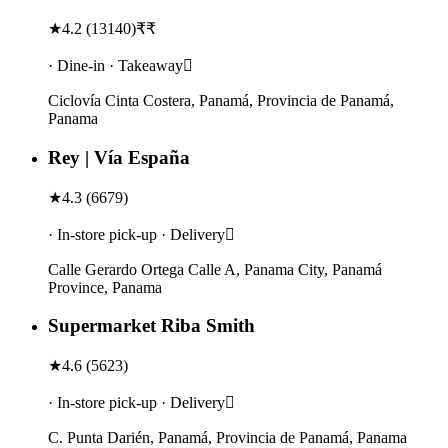
★
4.2
(
13140
)
₹₹
· Dine-in · Takeaway
Ciclovía Cinta Costera, Panamá, Provincia de Panamá,
Panama
Rey | Vía España
★
4.3
(
6679
)
· In-store pick-up · Delivery
Calle Gerardo Ortega Calle A, Panama City, Panamá
Province, Panama
Supermarket Riba Smith
★
4.6
(
5623
)
· In-store pick-up · Delivery
C. Punta Darién, Panamá, Provincia de Panamá, Panama