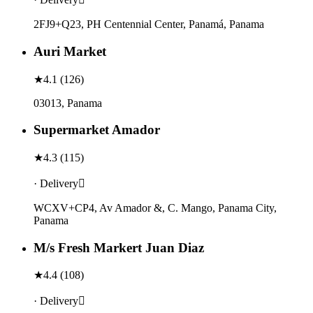
2FJ9+Q23, PH Centennial Center, Panamá, Panama
Auri Market
★
4.1
(
126
)
03013, Panama
Supermarket Amador
★
4.3
(
115
)
· Delivery
WCXV+CP4, Av Amador &, C. Mango, Panama City,
Panama
M/s Fresh Markert Juan Diaz
★
4.4
(
108
)
· Delivery