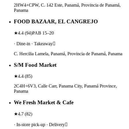
2HW4+CPW, C. 142 Este, Panamá, Provincia de Panamá,
Panama
FOOD BAZAAR, EL CANGREJO
★
4.4
(
94
)
PAB 15–20
· Dine-in · Takeaway
C. Hercilia Lamela, Panamá, Provincia de Panamá, Panama
S/M Food Market
★
4.4
(
85
)
2C4H+6V3, Calle Carr, Panama City, Panamá Province,
Panama
We Fresh Market & Cafe
★
4.7
(
82
)
· In-store pick-up · Delivery