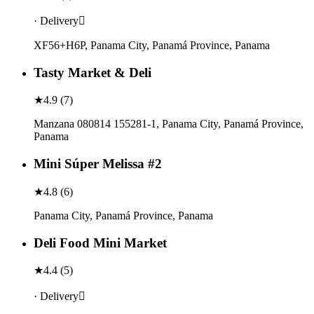
· Delivery
XF56+H6P, Panama City, Panamá Province, Panama
Tasty Market & Deli
★
4.9
(
7
)
Manzana 080814 155281-1, Panama City, Panamá Province,
Panama
Mini Súper Melissa #2
★
4.8
(
6
)
Panama City, Panamá Province, Panama
Deli Food Mini Market
★
4.4
(
5
)
· Delivery