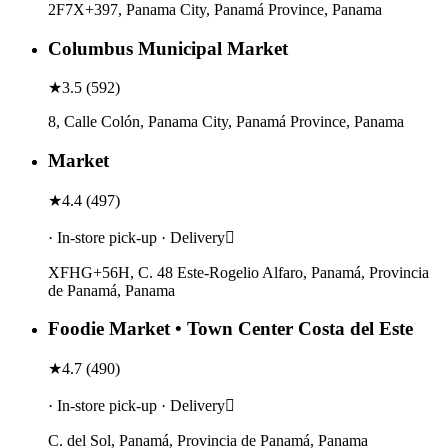
2F7X+397, Panama City, Panamá Province, Panama
Columbus Municipal Market
★
3.5
(
592
)
8, Calle Colón, Panama City, Panamá Province, Panama
Market
★
4.4
(
497
)
· In-store pick-up · Delivery
XFHG+56H, C. 48 Este-Rogelio Alfaro, Panamá, Provincia
de Panamá, Panama
Foodie Market • Town Center Costa del Este
★
4.7
(
490
)
· In-store pick-up · Delivery
C. del Sol, Panamá, Provincia de Panamá, Panama