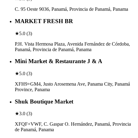
C. 95 Oeste 9036, Panamá, Provincia de Panamá, Panama
MARKET FRESH BR
★
5.0
(
3
)
P.H. Vista Hermosa Plaza, Avenida Fernández de Córdoba,
Panamá, Provincia de Panamá, Panama
Mini Market & Restaurante J & A
★
5.0
(
3
)
XFH9+GM4, Justo Arosemena Ave, Panama City, Panamá
Province, Panama
Shuk Boutique Market
★
3.0
(
3
)
XFQF+VWF, C. Gaspar O. Hernández, Panamá, Provincia
de Panamá, Panama