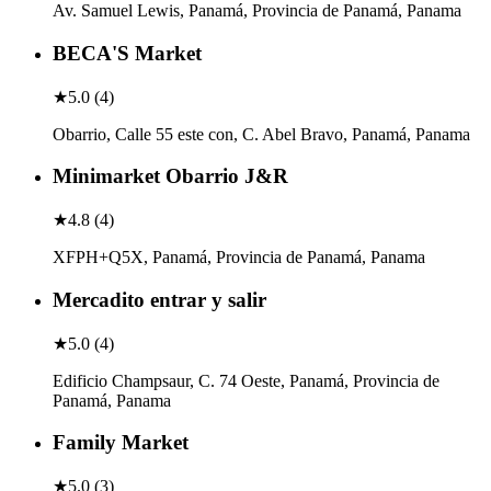
Av. Samuel Lewis, Panamá, Provincia de Panamá, Panama
BECA'S Market
★
5.0
(
4
)
Obarrio, Calle 55 este con, C. Abel Bravo, Panamá, Panama
Minimarket Obarrio J&R
★
4.8
(
4
)
XFPH+Q5X, Panamá, Provincia de Panamá, Panama
Mercadito entrar y salir
★
5.0
(
4
)
Edificio Champsaur, C. 74 Oeste, Panamá, Provincia de
Panamá, Panama
Family Market
★
5.0
(
3
)