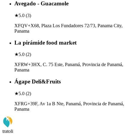
Avegado - Guacamole
★
5.0
(
3
)
XFQV+X68, Plaza Los Fundadores 72/73, Panama City,
Panama
La pirámide food market
★
5.0
(
2
)
XFRW+3HX, C. 75 Este, Panamá, Provincia de Panamá,
Panama
Ágape Deli&Fruits
★
5.0
(
2
)
XFRG+39F, Av 1a B Nte, Panamá, Provincia de Panamá,
Panama
tratoli