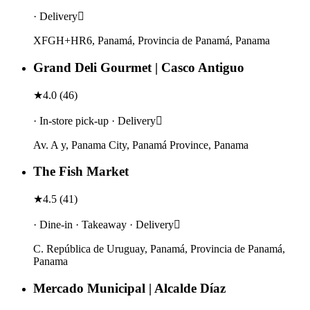
· Delivery
XFGH+HR6, Panamá, Provincia de Panamá, Panama
Grand Deli Gourmet | Casco Antiguo
★
4.0
(
46
)
· In-store pick-up · Delivery
Av. A y, Panama City, Panamá Province, Panama
The Fish Market
★
4.5
(
41
)
· Dine-in · Takeaway · Delivery
C. República de Uruguay, Panamá, Provincia de Panamá,
Panama
Mercado Municipal | Alcalde Díaz