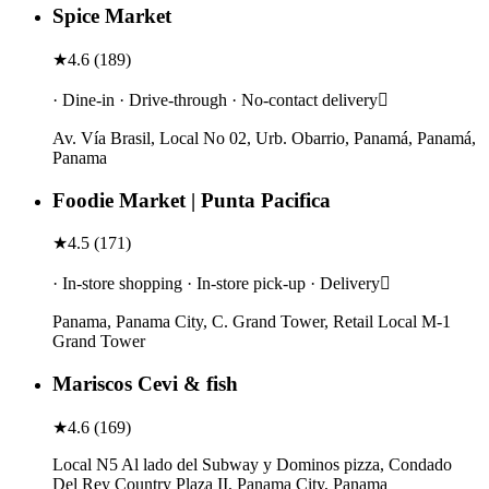
Spice Market
★
4.6
(
189
)
· Dine-in · Drive-through · No-contact delivery
Av. Vía Brasil, Local No 02, Urb. Obarrio, Panamá, Panamá,
Panama
Foodie Market | Punta Pacifica
★
4.5
(
171
)
· In-store shopping · In-store pick-up · Delivery
Panama, Panama City, C. Grand Tower, Retail Local M-1
Grand Tower
Mariscos Cevi & fish
★
4.6
(
169
)
Local N5 Al lado del Subway y Dominos pizza, Condado
Del Rey Country Plaza II, Panama City, Panama