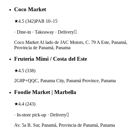
Coco Market
★
4.5
(
342
)
PAB 10–15
· Dine-in · Takeaway · Delivery
Coco Market Al lado de JAC Motors, C. 79 A Este, Panamá,
Provincia de Panamá, Panama
Fruteria Mimi / Costa del Este
★
4.5
(
338
)
2G8P+QQC, Panama City, Panamá Province, Panama
Foodie Market | Marbella
★
4.4
(
243
)
· In-store pick-up · Delivery
Av. 5a B. Sur, Panamá, Provincia de Panamá, Panama