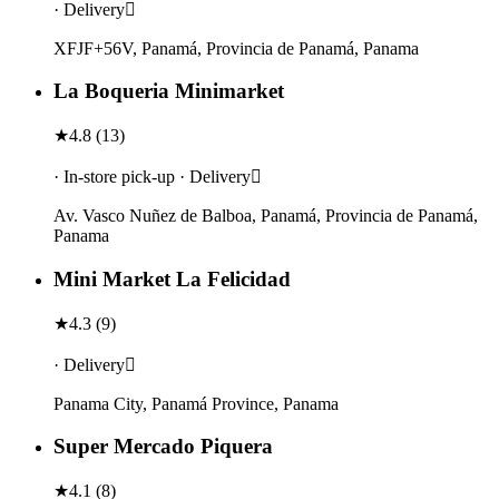
· Delivery
XFJF+56V, Panamá, Provincia de Panamá, Panama
La Boqueria Minimarket
★
4.8
(
13
)
· In-store pick-up · Delivery
Av. Vasco Nuñez de Balboa, Panamá, Provincia de Panamá,
Panama
Mini Market La Felicidad
★
4.3
(
9
)
· Delivery
Panama City, Panamá Province, Panama
Super Mercado Piquera
★
4.1
(
8
)