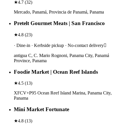
★
4.7
(
32
)
Mercado, Panamá, Provincia de Panamá, Panama
Pretelt Gourmet Meats | San Francisco
★
4.8
(
23
)
· Dine-in · Kerbside pickup · No-contact delivery
antigua C, C. Mario Rognoni, Panama City, Panamá
Province, Panama
Foodie Market | Ocean Reef Islands
★
4.5
(
13
)
XFCV+P95 Ocean Reef Island Marina, Panama City,
Panama
Mini Market Fortunate
★
4.8
(
13
)