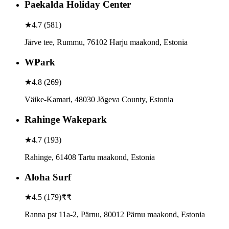
Paekalda Holiday Center
★
4.7
(
581
)
Järve tee, Rummu, 76102 Harju maakond, Estonia
WPark
★
4.8
(
269
)
Väike-Kamari, 48030 Jõgeva County, Estonia
Rahinge Wakepark
★
4.7
(
193
)
Rahinge, 61408 Tartu maakond, Estonia
Aloha Surf
★
4.5
(
179
)
₹₹
Ranna pst 11a-2, Pärnu, 80012 Pärnu maakond, Estonia