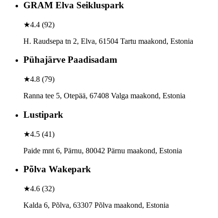
GRAM Elva Seikluspark
★
4.4
(
92
)
H. Raudsepa tn 2, Elva, 61504 Tartu maakond, Estonia
Pühajärve Paadisadam
★
4.8
(
79
)
Ranna tee 5, Otepää, 67408 Valga maakond, Estonia
Lustipark
★
4.5
(
41
)
Paide mnt 6, Pärnu, 80042 Pärnu maakond, Estonia
Põlva Wakepark
★
4.6
(
32
)
Kalda 6, Põlva, 63307 Põlva maakond, Estonia