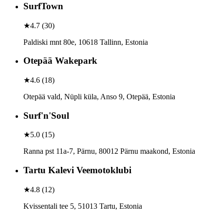
SurfTown
★
4.7
(
30
)
Paldiski mnt 80e, 10618 Tallinn, Estonia
Otepää Wakepark
★
4.6
(
18
)
Otepää vald, Nüpli küla, Anso 9, Otepää, Estonia
Surf'n'Soul
★
5.0
(
15
)
Ranna pst 11a-7, Pärnu, 80012 Pärnu maakond, Estonia
Tartu Kalevi Veemotoklubi
★
4.8
(
12
)
Kvissentali tee 5, 51013 Tartu, Estonia