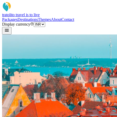
tratoli
to travel is to live
Packages
Destinations
Themes
About
Contact
Display currency