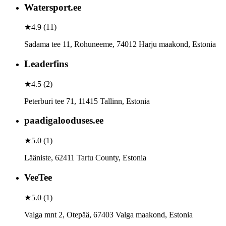
Watersport.ee
★
4.9
(
11
)
Sadama tee 11, Rohuneeme, 74012 Harju maakond, Estonia
Leaderfins
★
4.5
(
2
)
Peterburi tee 71, 11415 Tallinn, Estonia
paadigalooduses.ee
★
5.0
(
1
)
Lääniste, 62411 Tartu County, Estonia
VeeTee
★
5.0
(
1
)
Valga mnt 2, Otepää, 67403 Valga maakond, Estonia