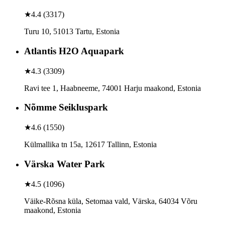
★
4.4
(
3317
)
Turu 10, 51013 Tartu, Estonia
Atlantis H2O Aquapark
★
4.3
(
3309
)
Ravi tee 1, Haabneeme, 74001 Harju maakond, Estonia
Nõmme Seikluspark
★
4.6
(
1550
)
Külmallika tn 15a, 12617 Tallinn, Estonia
Värska Water Park
★
4.5
(
1096
)
Väike-Rõsna küla, Setomaa vald, Värska, 64034 Võru
maakond, Estonia