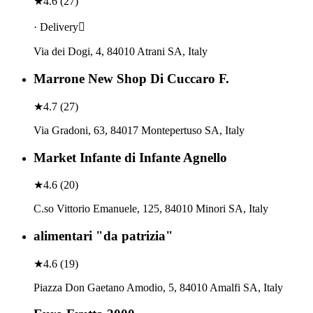
★
4.6
(
27
)
· Delivery
Via dei Dogi, 4, 84010 Atrani SA, Italy
Marrone New Shop Di Cuccaro F.
★
4.7
(
27
)
Via Gradoni, 63, 84017 Montepertuso SA, Italy
Market Infante di Infante Agnello
★
4.6
(
20
)
C.so Vittorio Emanuele, 125, 84010 Minori SA, Italy
alimentari "da patrizia"
★
4.6
(
19
)
Piazza Don Gaetano Amodio, 5, 84010 Amalfi SA, Italy