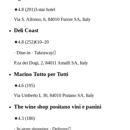
★
4.8
(
291
)
3-star hotel
Via S. Alfonso, 6, 84010 Furore SA, Italy
Deli Coast
★
4.8
(
252
)
€10–20
· Dine-in · Takeaway
P.za dei Dogi, 2, 84011 Amalfi SA, Italy
Marino Tutto per Tutti
★
4.6
(
195
)
Via Umberto I, 30, 84010 Praiano SA, Italy
The wine shop positano vini e panini
★
4.3
(
180
)
· In-store shopping · Delivery