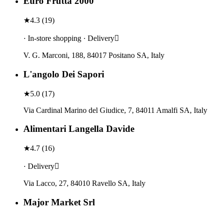
Euro Frutta 2000
★
4.3
(
19
)
· In-store shopping · Delivery
V. G. Marconi, 188, 84017 Positano SA, Italy
L'angolo Dei Sapori
★
5.0
(
17
)
Via Cardinal Marino del Giudice, 7, 84011 Amalfi SA, Italy
Alimentari Langella Davide
★
4.7
(
16
)
· Delivery
Via Lacco, 27, 84010 Ravello SA, Italy
Major Market Srl