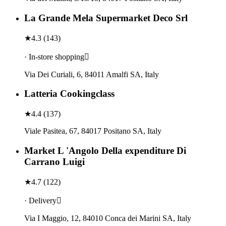
La Grande Mela Supermarket Deco Srl
★
4.3
(
143
)
· In-store shopping
Via Dei Curiali, 6, 84011 Amalfi SA, Italy
Latteria Cookingclass
★
4.4
(
137
)
Viale Pasitea, 67, 84017 Positano SA, Italy
Market L 'Angolo Della expenditure Di
Carrano Luigi
★
4.7
(
122
)
· Delivery
Via I Maggio, 12, 84010 Conca dei Marini SA, Italy