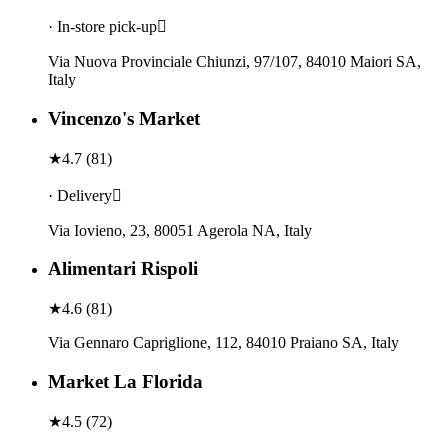
· In-store pick-up
Via Nuova Provinciale Chiunzi, 97/107, 84010 Maiori SA,
Italy
Vincenzo's Market
★
4.7
(
81
)
· Delivery
Via Iovieno, 23, 80051 Agerola NA, Italy
Alimentari Rispoli
★
4.6
(
81
)
Via Gennaro Capriglione, 112, 84010 Praiano SA, Italy
Market La Florida
★
4.5
(
72
)