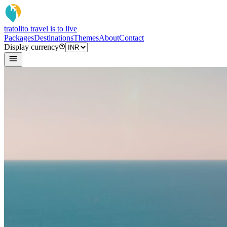
tratoli
to travel is to live
Packages
Destinations
Themes
About
Contact
Display currency