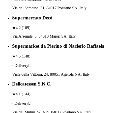
Via del Saracino, 31, 84017 Positano SA, Italy
Supermercato Decò
★
4.2
(
169
)
Via Arsenale, 8, 84010 Maiori SA, Italy
Supermarket da Pierino di Naclerio Raffaela
★
4.5
(
148
)
· Delivery
Viale della Vittoria, 24, 80051 Agerola NA, Italy
Delicatessen S.N.C.
★
4.1
(
144
)
· Delivery
Via dei Mulini, 5/13/15, 84017 Positano SA, Italy