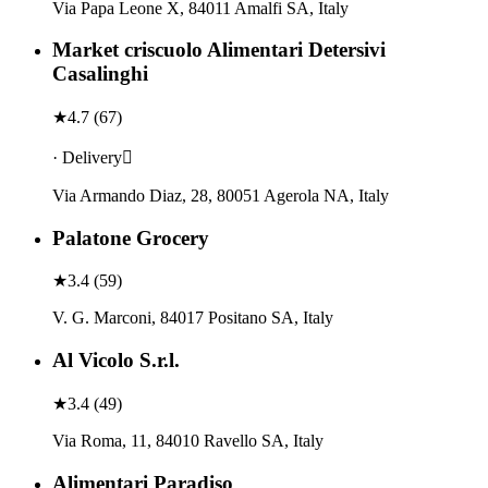
Via Papa Leone X, 84011 Amalfi SA, Italy
Market criscuolo Alimentari Detersivi
Casalinghi
★
4.7
(
67
)
· Delivery
Via Armando Diaz, 28, 80051 Agerola NA, Italy
Palatone Grocery
★
3.4
(
59
)
V. G. Marconi, 84017 Positano SA, Italy
Al Vicolo S.r.l.
★
3.4
(
49
)
Via Roma, 11, 84010 Ravello SA, Italy
Alimentari Paradiso